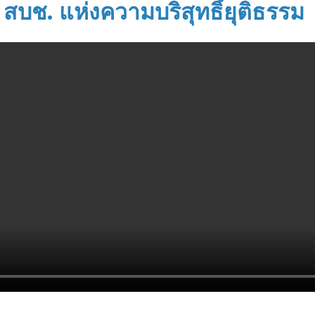
 สบช. แห่งความบริสุทธิ์ยุติธรรม